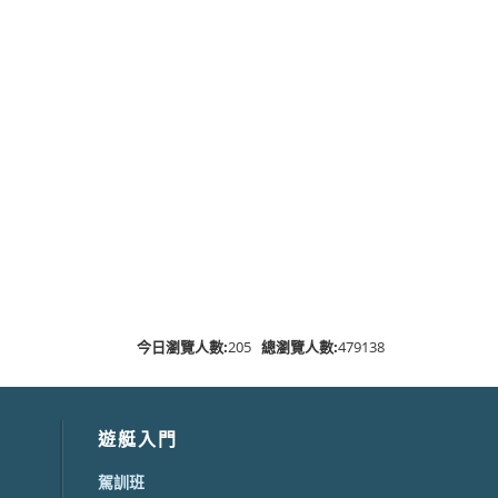
今日瀏覽人數:
205
總瀏覽人數:
479138
遊艇入門
駕訓班