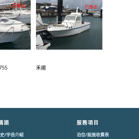
755
禾揚
碼頭
服務項目
史/宇岳介紹
泊位/設施收費表