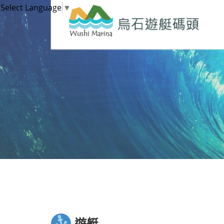
Select Language
▼
遊艇