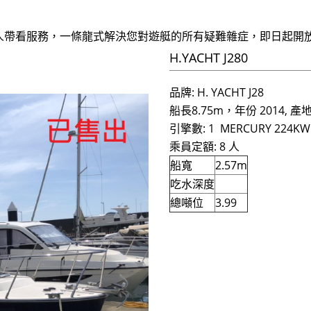
人帶看服務，一條龍式解決您對遊艇的所有疑難雜症，即日起開放
H.YACHT J280
品牌: H. YACHT J28
船長8.75m，年份 2014, 產
​引擎數: 1 MERCURY 224KW
乘員定額: 8 人
船寬
2.57m
吃水深度
總噸位
3.99