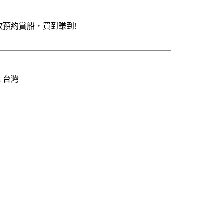
預約賞船，買到賺到!
地 台灣