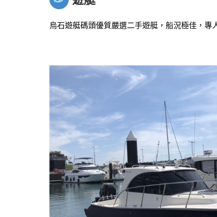
烏石遊艇碼頭優質嚴選二手遊艇，船況極佳，專