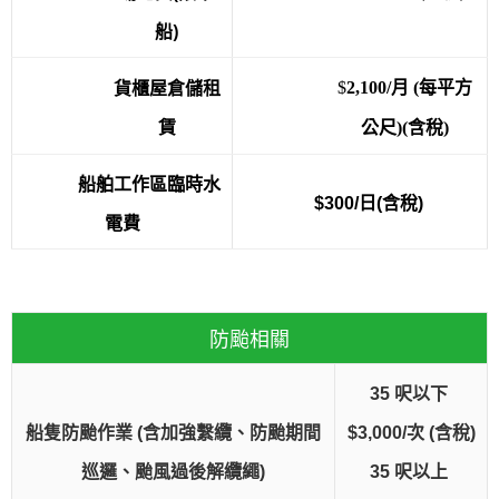
船)
貨櫃屋倉儲租
$
2,100/月 (每平方
賃
公尺)(含稅)
船舶工作區臨時水
$300/日(含稅)
電費
防颱相關
35 呎以下
船隻防颱作業 (含加強繫纜、防颱期間
$3,000/次 (含稅)
巡邏、颱風過後解纜繩)
35 呎以上