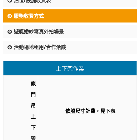
泊位/設施收費表
服務收費方式
遊艇婚紗寫真外拍場景
活動場地租用/合作洽談
上下架作業
龍
門
吊
依船尺寸計費，見下表
上
下
架