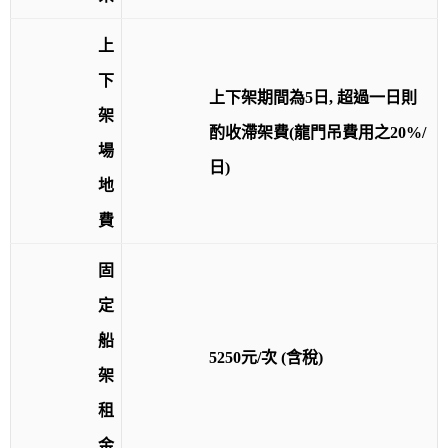
上
下
上下架期間為5日, 超過一日則
架
酌收滯架費(龍門吊費用之20%/
場
日)
地
費
固
定
船
5250元/次 (含稅)
架
租
金