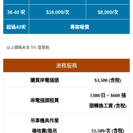
36-40 呎
$16,000/次
$8,000/次
超過40呎
專案報價
以上價格未含 5% 營業稅
港務服務
購買岸電插頭
$3,500 (含稅)
$
300/日 + $600 插
岸電插頭租賃
頭轉換工資 (含稅)
吊車機具作業
場地費(限吊
$
1,500/次 (含稅)