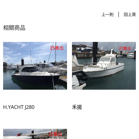
|
上一則
回上頁
相關商品
H.YACHT J280
禾揚