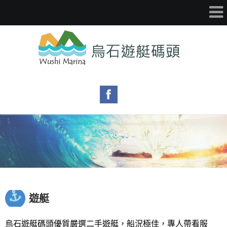
遊艇
烏石遊艇碼頭優質嚴選二手遊艇，船況極佳，專人帶看服